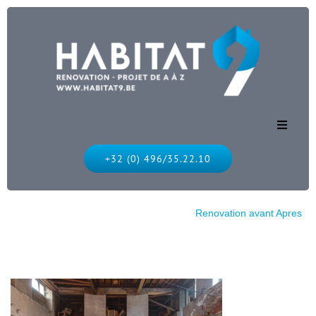
Accueil
+32 (0) 496/35.22.10
Nos services
Habitat 9
Nos réalisations
Renovation avant Apres
Nos réalisations
Nous contacter