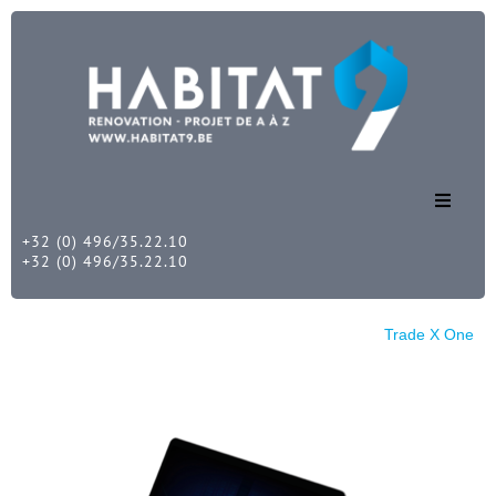
+32 (0) 496/35.22.10
Accueil
+32 (0) 496/35.22.10
Nos services
Habitat 9
Trade X One
Nos réalisations
Nous contacter