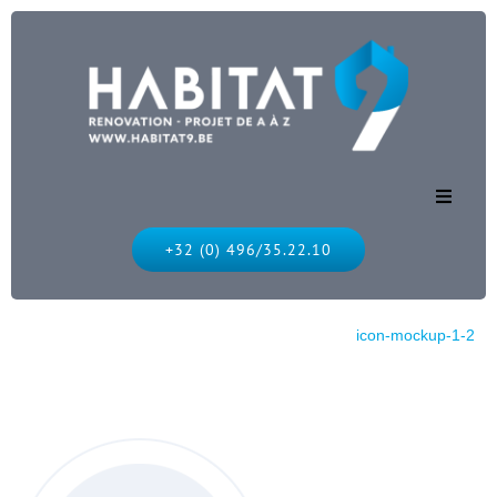
Accueil
+32 (0) 496/35.22.10
Nos services
Habitat 9
icon-mockup-1-2
Nos réalisations
Nous contacter