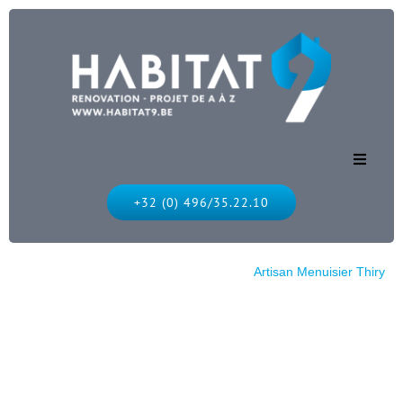
Accueil
+32 (0) 496/35.22.10
Nos services
Habitat 9
Header
Artisan Menuisier Thiry
Nos réalisations
Nous contacter